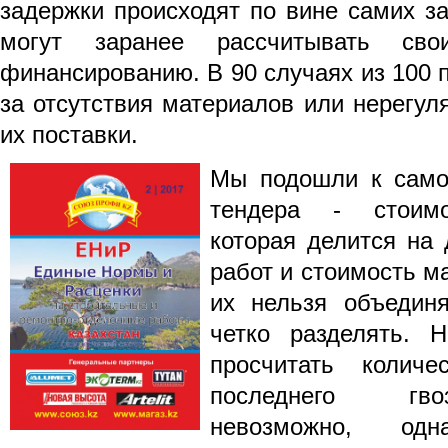
задержки происходят по вине самих за
могут заранее рассчитывать св
финансированию. В 90 случаях из 100 п
за отсутствия материалов или нерегул
их поставки.
Мы подошли к само
тендера -
стоим
которая делится на 
работ и стоимость м
их нельзя объединя
четко разделять. 
просчитать колич
последнего гво
невозможно, од