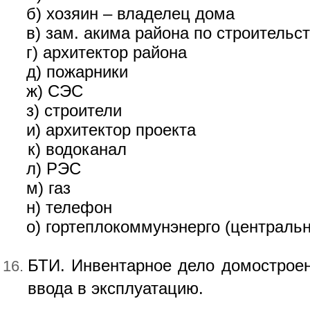
б) хозяин – владелец дома
в) зам. акима района по строительс
г) архитектор района
д) пожарники
ж) СЭС
з) строители
и) архитектор проекта
к) водоканал
л) РЭС
м) газ
н) телефон
о) гортеплокоммунэнерго (централь
БТИ. Инвентарное дело домостроен
ввода в эксплуатацию.