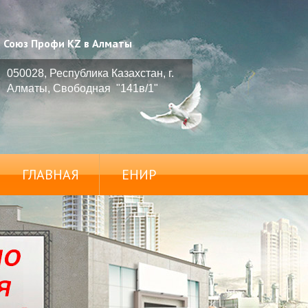
Союз Профи KZ в Алматы
050028, Республика Казахстан, г.
Алматы, Свободная "141в/1"
ГЛАВНАЯ
ЕНИР