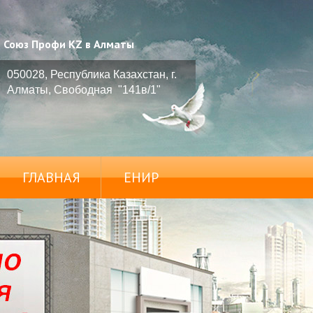
Союз Профи KZ в Алматы
050028, Республика Казахстан, г.
Алматы, Свободная "141в/1"
ГЛАВНАЯ
ЕНИР