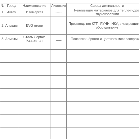
№
Город
Наименование
Лицензия
Сфера деятельности
Реализация материалов для тепло-гидро
1
Актау
Изомаркет
-----
звукоизоляции
Производство КТП; РУНН; НКУ; электрощит
2
Алматы
EVG group
___
оборудование
Сталь Сервис
3
Алматы
___
Поставка чёрного и цветного металлопрок
Казахстан