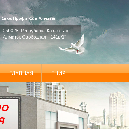
Союз Профи KZ в Алматы
050028, Республика Казахстан, г.
Алматы, Свободная "141в/1"
ГЛАВНАЯ
ЕНИР